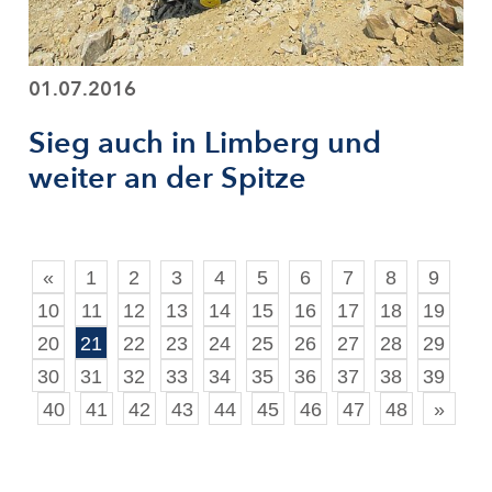
01.07.2016
Sieg auch in Limberg und
weiter an der Spitze
«
1
2
3
4
5
6
7
8
9
10
11
12
13
14
15
16
17
18
19
20
21
22
23
24
25
26
27
28
29
30
31
32
33
34
35
36
37
38
39
40
41
42
43
44
45
46
47
48
»