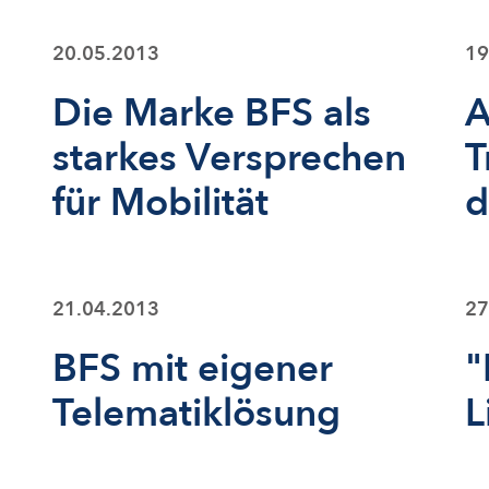
20.05.2013
19
Die Marke BFS als
A
starkes Versprechen
T
für Mobilität
d
21.04.2013
27
BFS mit eigener
"
Telematiklösung
L