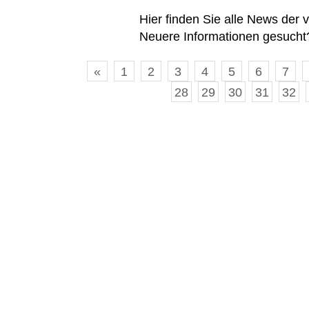
Hier finden Sie alle News der
Neuere Informationen gesucht?
«
1
2
3
4
5
6
7
28
29
30
31
32