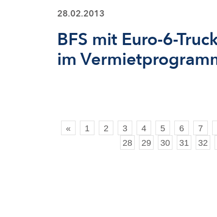
28.02.2013
BFS mit Euro-6-Truc
im Vermietprogram
«
1
2
3
4
5
6
7
28
29
30
31
32