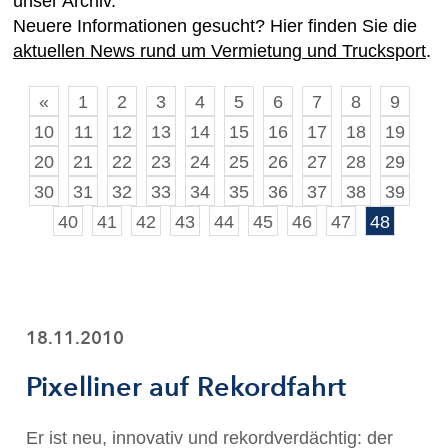
unser Archiv.
Neuere Informationen gesucht? Hier finden Sie die
aktuellen News rund um Vermietung und Trucksport
.
«
1
2
3
4
5
6
7
8
9
10
11
12
13
14
15
16
17
18
19
20
21
22
23
24
25
26
27
28
29
30
31
32
33
34
35
36
37
38
39
40
41
42
43
44
45
46
47
48
18.11.2010
Pixelliner auf Rekordfahrt
Er ist neu, innovativ und rekordverdächtig: der