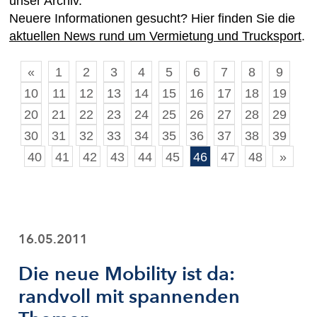
unser Archiv.
Neuere Informationen gesucht? Hier finden Sie die
aktuellen News rund um Vermietung und Trucksport
.
«
1
2
3
4
5
6
7
8
9
10
11
12
13
14
15
16
17
18
19
20
21
22
23
24
25
26
27
28
29
30
31
32
33
34
35
36
37
38
39
40
41
42
43
44
45
46
47
48
»
16.05.2011
Die neue Mobility ist da:
randvoll mit spannenden