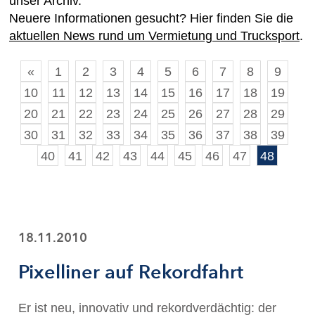
unser Archiv.
Neuere Informationen gesucht? Hier finden Sie die
aktuellen News rund um Vermietung und Trucksport
.
«
1
2
3
4
5
6
7
8
9
10
11
12
13
14
15
16
17
18
19
20
21
22
23
24
25
26
27
28
29
30
31
32
33
34
35
36
37
38
39
40
41
42
43
44
45
46
47
48
18.11.2010
Pixelliner auf Rekordfahrt
Er ist neu, innovativ und rekordverdächtig: der