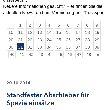
unser Archiv.
Neuere Informationen gesucht? Hier finden Sie die
aktuellen News rund um Vermietung und Trucksport
.
«
1
2
3
4
5
6
7
8
9
10
11
12
13
14
15
16
17
18
19
20
21
22
23
24
25
26
27
28
29
30
31
32
33
34
35
36
37
38
39
40
41
42
43
44
45
46
47
48
»
20.10.2014
Standfester Abschieber für
Spezialeinsätze