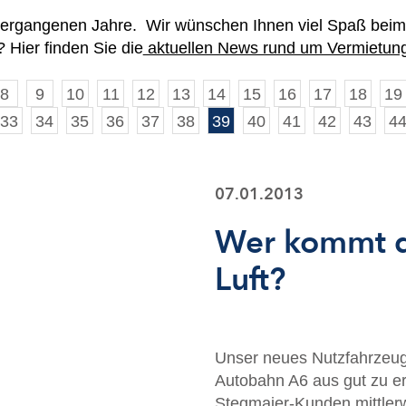
 vergangenen Jahre. Wir wünschen Ihnen viel Spaß beim
 Hier finden Sie die
aktuellen News rund um Vermietung
8
9
10
11
12
13
14
15
16
17
18
19
33
34
35
36
37
38
39
40
41
42
43
4
07.01.2013
Wer kommt d
Luft?
Unser neues Nutzfahrzeugce
Autobahn A6 aus gut zu er
Stegmaier-Kunden mittlerw