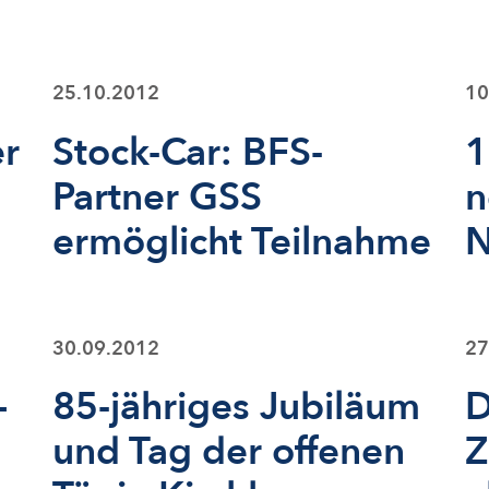
25.10.2012
10
er
Stock-Car: BFS-
1
Partner GSS
n
ermöglicht Teilnahme
N
30.09.2012
27
–
85-jähriges Jubiläum
D
und Tag der offenen
Z