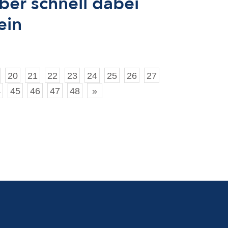
ber schnell dabei
ein
20
21
22
23
24
25
26
27
4
45
46
47
48
»