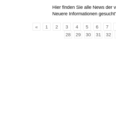
Hier finden Sie alle News der
Neuere Informationen gesucht?
«
1
2
3
4
5
6
7
28
29
30
31
32