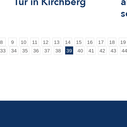
Tür in Kirchberg
a
s
8
9
10
11
12
13
14
15
16
17
18
19
33
34
35
36
37
38
39
40
41
42
43
4