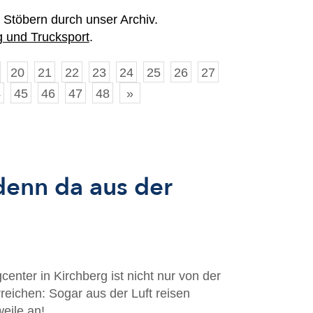
 Stöbern durch unser Archiv.
 und Trucksport
.
20
21
22
23
24
25
26
27
4
45
46
47
48
»
enn da aus der
nter in Kirchberg ist nicht nur von der
reichen: Sogar aus der Luft reisen
eile an!