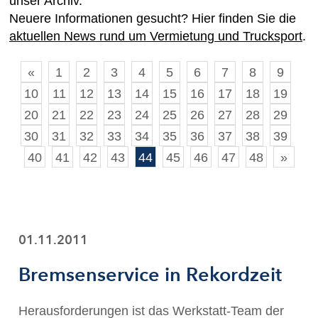
unser Archiv.
Neuere Informationen gesucht? Hier finden Sie die
aktuellen News rund um Vermietung und Trucksport
.
«
1
2
3
4
5
6
7
8
9
10
11
12
13
14
15
16
17
18
19
20
21
22
23
24
25
26
27
28
29
30
31
32
33
34
35
36
37
38
39
40
41
42
43
44
45
46
47
48
»
01.11.2011
Bremsenservice in Rekordzeit
Herausforderungen ist das Werkstatt-Team der