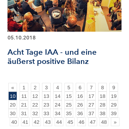
05.10.2018
Acht Tage IAA - und eine
äußerst positive Bilanz
«
1
2
3
4
5
6
7
8
9
10
11
12
13
14
15
16
17
18
19
20
21
22
23
24
25
26
27
28
29
30
31
32
33
34
35
36
37
38
39
40
41
42
43
44
45
46
47
48
»