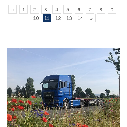
«
1
2
3
4
5
6
7
8
9
10
11
12
13
14
»