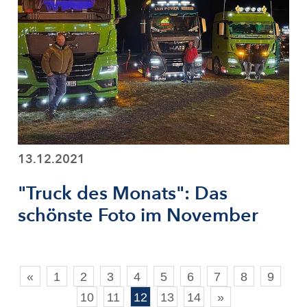
13.12.2021
"Truck des Monats": Das
schönste Foto im November
«
1
2
3
4
5
6
7
8
9
10
11
12
13
14
»