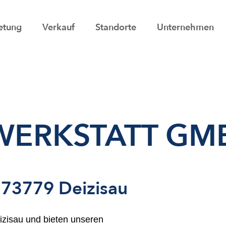
etung
Verkauf
Standorte
Unternehmen
-WERKSTATT GM
n 73779 Deizisau
eizisau und bieten unseren