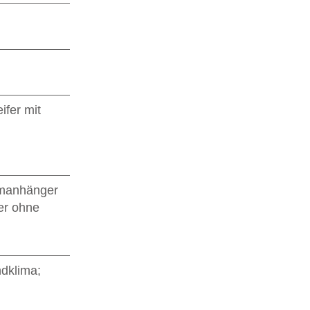
ifer mit
emanhänger
der ohne
dklima;