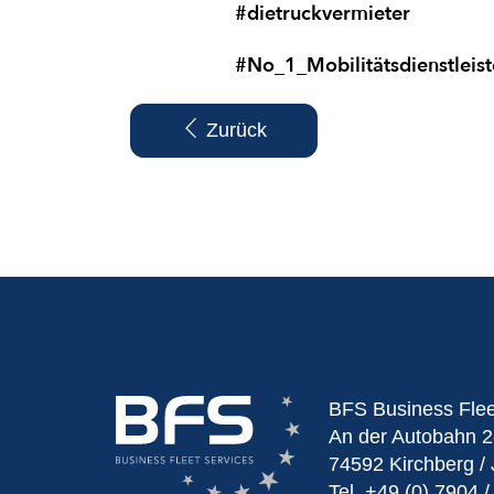
#dietruckvermieter
#No_1_Mobilitätsdienstleist
Zurück
BFS Business Fle
An der Autobahn 2
74592 Kirchberg / 
Tel.
+49 (0) 7904 /