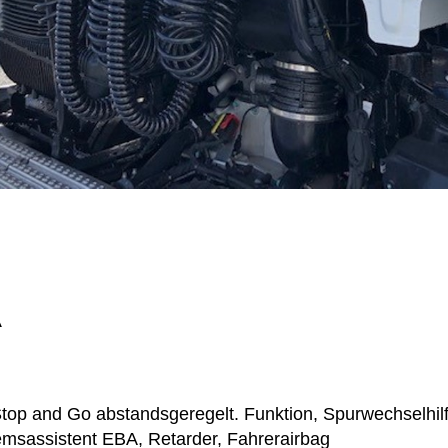
A
p and Go abstandsgeregelt. Funktion, Spurwechselhilf
msassistent EBA, Retarder, Fahrerairbag