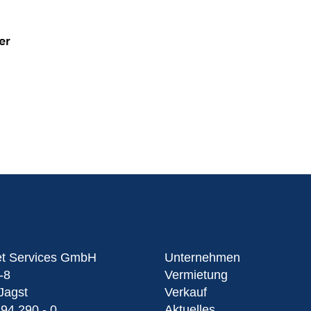
er
et Services GmbH
Unternehmen
-8
Vermietung
Jagst
Verkauf
 94 290 - 0
Aktuelles