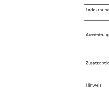
Ladekranher
Ausstattun
Zusatzopti
Hinweis