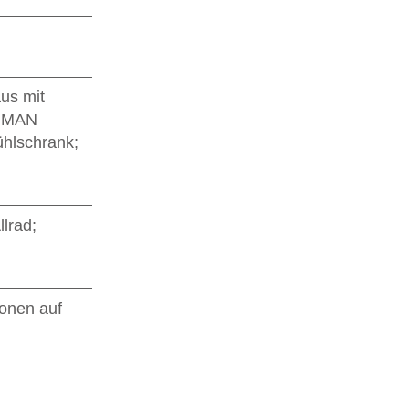
us mit
; MAN
hlschrank;
lrad;
ionen auf