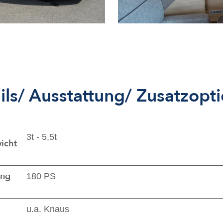
ils/ Ausstattung/ Zusatzopt
3t - 5,5t
icht
ung
180 PS
u.a. Knaus