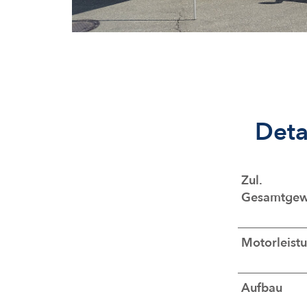
Deta
Zul.
Gesamtgew
Motorleist
Aufbau