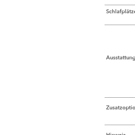
Schlafplätz
Ausstattun
Zusatzopti