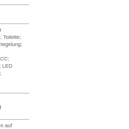
r
Toilette;
riegelung;
ACC;
s; LED
;
g
en auf